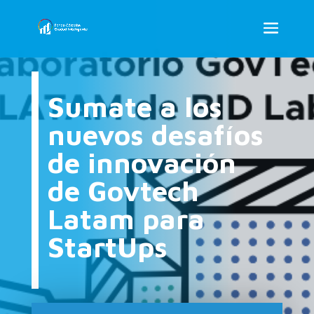
Sumate a los
nuevos desafíos
de innovación
de Govtech
Latam para
StartUps