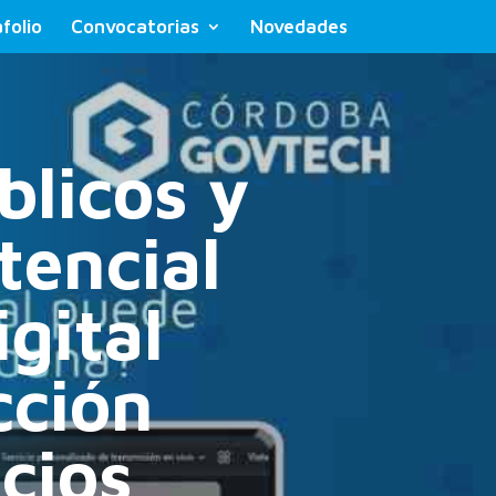
folio
Convocatorias
Novedades
licos y
tencial
gital
cción
cios