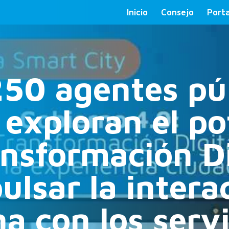
Inicio
Consejo
Porta
50 agentes púb
 exploran el po
ansformación Di
ulsar la intera
a con los servi