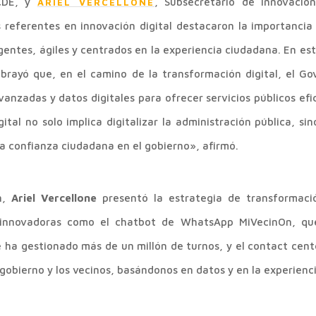
CDE, y
, Subsecretario de Innovació
ARIEL VERCELLONE
referentes en innovación digital destacaron la importancia 
igentes, ágiles y centrados en la experiencia ciudadana. En es
brayó que, en el camino de la transformación digital, el Go
anzadas y datos digitales para ofrecer servicios públicos efi
gital no solo implica digitalizar la administración pública, s
a confianza ciudadana en el gobierno», afirmó.
ón,
Ariel Vercellone
presentó la estrategia de transformació
 innovadoras como el chatbot de WhatsApp MiVecinOn, que
e ha gestionado más de un millón de turnos, y el contact cent
 gobierno y los vecinos, basándonos en datos y en la experienci