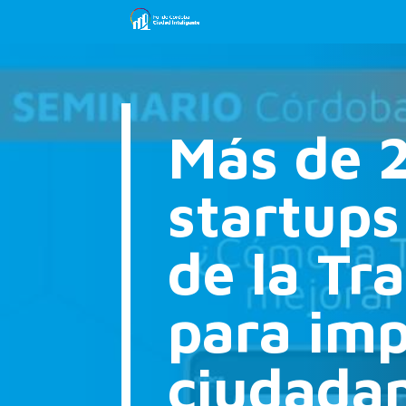
Más de 2
startups
de la Tr
para imp
ciudadan