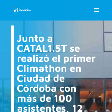
Junto a
CATAL1.5T se
realizó el primer
Climathon en
Ciudad de
Córdoba con
más de 100
asistentes, 12