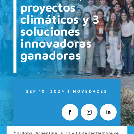
proyectos
climáticos y 3
soluciones
innovadoras
ganadoras
SEP 19, 2024
|
NOVEDADES
Córdoba, Argentina .
El 13 y 14 de septiembre se