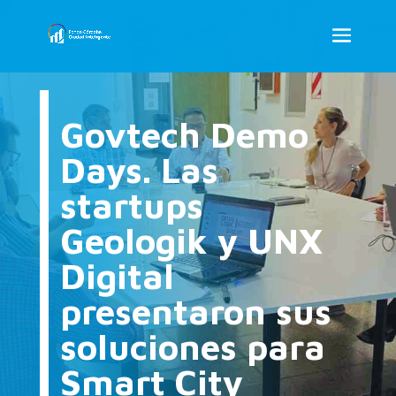
Govtech Demo
Days. Las
startups
Geologik y UNX
Digital
presentaron sus
soluciones para
Smart City