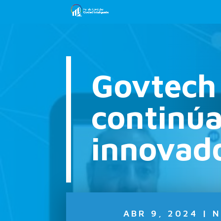
Govtech
continúa
innovado
ABR 9, 2024
|
N