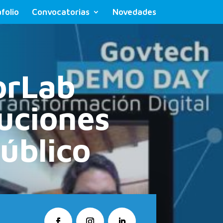
folio
Convocatorias
Novedades
orLab
uciones
úblico