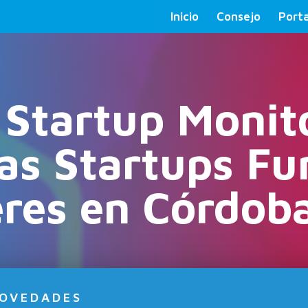
Inicio
Consejo
Porta
Startup Monito
as Startups F
res en Córdoba
OVEDADES