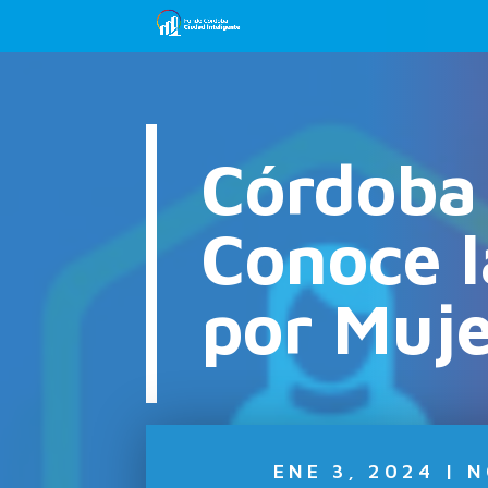
Córdoba 
Conoce l
por Muje
ENE 3, 2024
|
N