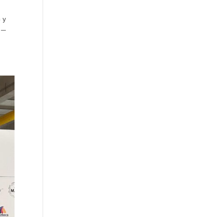
a y
o —