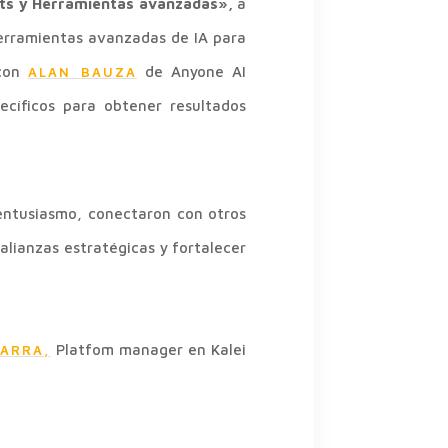
mpts y Herramientas avanzadas»,
a
herramientas avanzadas de IA para
con
de Anyone AI
ALAN BAUZA
cíficos para obtener resultados
 entusiasmo, conectaron con otros
lianzas estratégicas y fortalecer
Platfom manager en Kalei
ARRA,