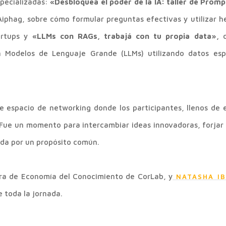
specializadas:
«Desbloquea el poder de la IA: taller de Pro
iphag, sobre cómo formular preguntas efectivas y utilizar 
artups y
«LLMs con RAGs, trabajá con tu propia data»,
 Modelos de Lenguaje Grande (LLMs) utilizando datos espe
e espacio de networking donde los participantes, llenos de
Fue un momento para intercambiar ideas innovadoras, forjar a
da por un propósito común.
ora de Economía del Conocimiento de CorLab, y
NATASHA IB
e toda la jornada.