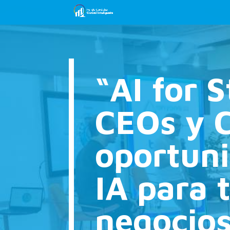
“AI for 
CEOs y 
oportuni
IA para 
negocio