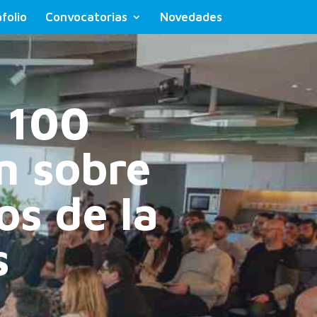
folio
Convocatorias
Novedades
e 100
n sobre
os de la
s