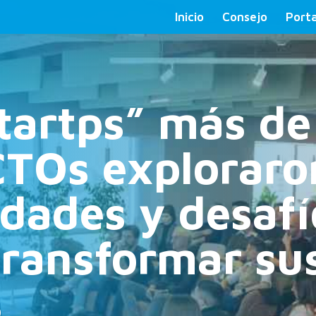
Inicio
Consejo
Porta
Startps” más d
CTOs exploraro
dades y desafí
transformar su
s