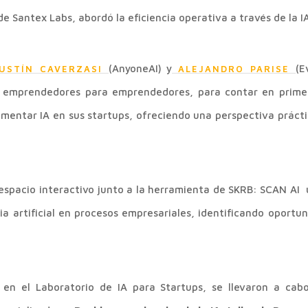
e Santex Labs, abordó la eficiencia operativa a través de la IA
(AnyoneAI) y
(E
USTÍN CAVERZASI
ALEJANDRO PARISE
e emprendedores para emprendedores, para contar en primer
mentar IA en sus startups, ofreciendo una perspectiva práct
espacio interactivo junto a la herramienta de SKRB: SCAN AI
cia artificial en procesos empresariales, identificando oport
, en el Laboratorio de IA para Startups, se llevaron a cab